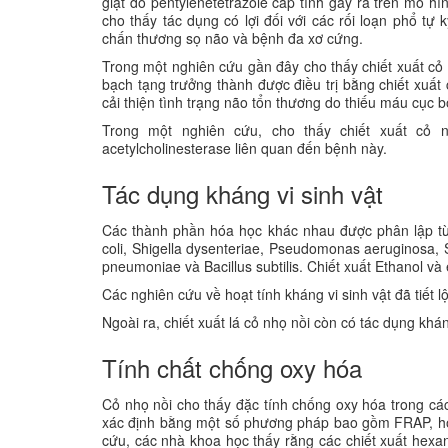
giật do pentylenetetrazole cấp tính gây ra trên mô h
cho thấy tác dụng có lợi đối với các rối loạn phổ tự
chấn thương sọ não và bệnh đa xơ cứng.
Trong một nghiên cứu gần đây cho thấy chiết xuất cỏ 
bạch tạng trưởng thành được điều trị bằng chiết xuất 
cải thiện tình trạng não tổn thương do thiếu máu cục
Trong một nghiên cứu, cho thấy chiết xuất cỏ
acetylcholinesterase liên quan đến bệnh này.
Tác dụng kháng vi sinh vật
Các thành phần hóa học khác nhau được phân lập từ 
coli, Shigella dysenteriae, Pseudomonas aeruginosa, S
pneumoniae và Bacillus subtilis. Chiết xuất Ethanol và
Các nghiên cứu về hoạt tính kháng vi sinh vật đã tiết 
Ngoài ra, chiết xuất lá cỏ nhọ nồi còn có tác dụng khán
Tính chất chống oxy hóa
Cỏ nhọ nồi cho thấy đặc tính chống oxy hóa trong cá
xác định bằng một số phương pháp bao gồm FRAP, hoạ
cứu, các nhà khoa học thấy rằng các chiết xuất hexa