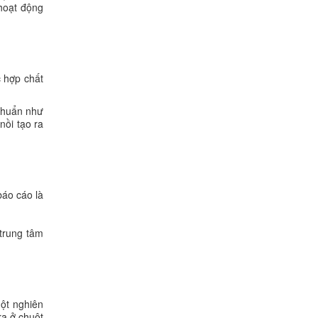
hoạt động
 hợp chất
chuẩn như
nồi tạo ra
báo cáo là
 trung tâm
Một nghiên
ra ở chuột