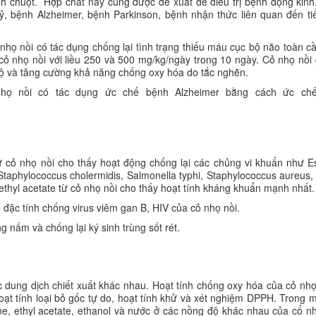
ình chuột. Hợp chất này cũng được đề xuất để điều trị bệnh động kin
 kỷ, bệnh Alzheimer, bệnh Parkinson, bệnh nhận thức liên quan đến t
nhọ nồi có tác dụng chống lại tình trạng thiếu máu cục bộ não toàn c
cỏ nhọ nồi với liều 250 và 500 mg/kg/ngày trong 10 ngày. Cỏ nhọ nồi 
 bộ và tăng cường khả năng chống oxy hóa do tắc nghẽn.
 nhọ nồi có tác dụng ức chế bệnh Alzheimer bằng cách ức ch
cỏ nhọ nồi cho thấy hoạt động chống lại các chủng vi khuẩn như Es
taphylococcus cholermidis, Salmonella typhi, Staphylococcus aureus, 
 ethyl acetate từ cỏ nhọ nồi cho thấy hoạt tính kháng khuẩn mạnh nhất.
lộ đặc tính chống virus viêm gan B, HIV của cỏ nhọ nồi.
g nấm và chống lại ký sinh trùng sốt rét.
c dung dịch chiết xuất khác nhau. Hoạt tính chống oxy hóa của cỏ nh
t tính loại bỏ gốc tự do, hoạt tính khử và xét nghiệm DPPH. Trong m
ne, ethyl acetate, ethanol và nước ở các nồng độ khác nhau của cổ n