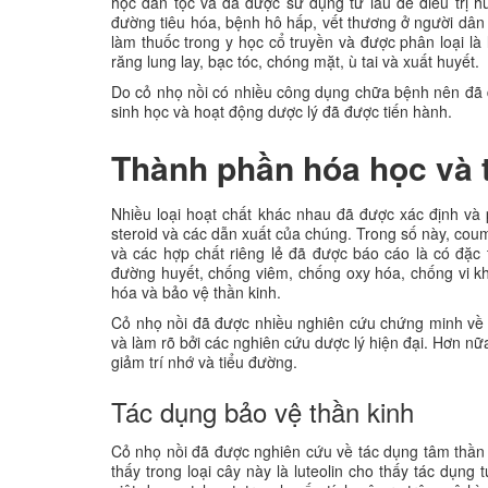
học dân tộc và đã được sử dụng từ lâu để điều trị 
đường tiêu hóa, bệnh hô hấp, vết thương ở người dâ
làm thuốc trong y học cổ truyền và được phân loại là
răng lung lay, bạc tóc, chóng mặt, ù tai và xuất huyết.
Do cỏ nhọ nồi có nhiều công dụng chữa bệnh nên đã đ
sinh học và hoạt động dược lý đã được tiến hành.
Thành phần hóa học và 
Nhiều loại hoạt chất khác nhau đã được xác định và 
steroid và các dẫn xuất của chúng. Trong số này, cou
và các hợp chất riêng lẻ đã được báo cáo là có đặc
đường huyết, chống viêm, chống oxy hóa, chống vi khu
hóa và bảo vệ thần kinh.
Cỏ nhọ nồi đã được nhiều nghiên cứu chứng minh về c
và làm rõ bởi các nghiên cứu dược lý hiện đại. Hơn nữ
giảm trí nhớ và tiểu đường.
Tác dụng bảo vệ thần kinh
Cỏ nhọ nồi đã được nghiên cứu về tác dụng tâm thần 
thấy trong loại cây này là luteolin cho thấy tác dụng 