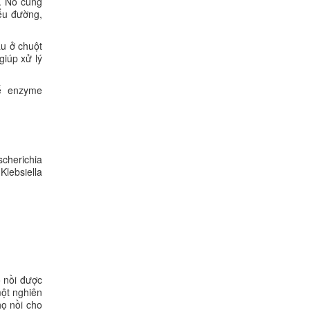
h. Nó cũng
iểu đường,
ầu ở chuột
giúp xử lý
ế enzyme
cherichia
Klebsiella
ọ nồi được
ột nghiên
họ nồi cho