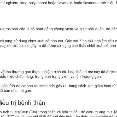
 thí nghiệm rằng polyphenol hoặc flavonoid hoặc flavanone thể hiện 
 được báo cáo là có hoạt động chống viêm và giãn phế quản, do các
ch tạng sử dụng chiết xuất cỏ nhọ nồi. Các mô hình thử nghiệm tiêu 
i do axit axetic gây ra đã được sử dụng cho thấy chiết xuất cỏ nhọ 
o vệ tổn thương gan thực nghiệm ở chuột. Loại thảo dược này đã được 
dấu hiệu chức năng, trong tình trạng viêm và tổn thương gan.
 cấp tính do carbon tetrachloride gây ra, bằng cách làm giảm hoại tử
c tế bào nhu mô gan.
iều trị bệnh thận
ích tụ cisplatin (Cis) trong thận và hóa trị liệu để điều trị ung thư. 
rốt (DC) và cỏ nhọ nồi (EP) đối với độc tính trên thận do cisplatin gây 