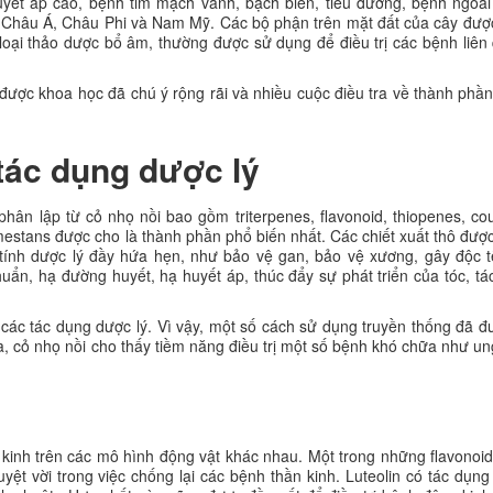
huyết áp cao, bệnh tim mạch vành, bạch biến, tiểu đường, bệnh ngoài
n Châu Á, Châu Phi và Nam Mỹ. Các bộ phận trên mặt đất của cây đượ
 loại thảo dược bổ âm, thường được sử dụng để điều trị các bệnh liê
ược khoa học đã chú ý rộng rãi và nhiều cuộc điều tra về thành phần
tác dụng dược lý
phân lập từ cỏ nhọ nồi bao gồm triterpenes, flavonoid, thiopenes, c
mestans được cho là thành phần phổ biến nhất. Các chiết xuất thô đượ
 tính dược lý đầy hứa hẹn, như bảo vệ gan, bảo vệ xương, gây độc t
ẩn, hạ đường huyết, hạ huyết áp, thúc đẩy sự phát triển của tóc, tá
ác tác dụng dược lý. Vì vậy, một số cách sử dụng truyền thống đã đ
a, cỏ nhọ nồi cho thấy tiềm năng điều trị một số bệnh khó chữa như un
kinh trên các mô hình động vật khác nhau. Một trong những flavonoi
tuyệt vời trong việc chống lại các bệnh thần kinh. Luteolin có tác dụn