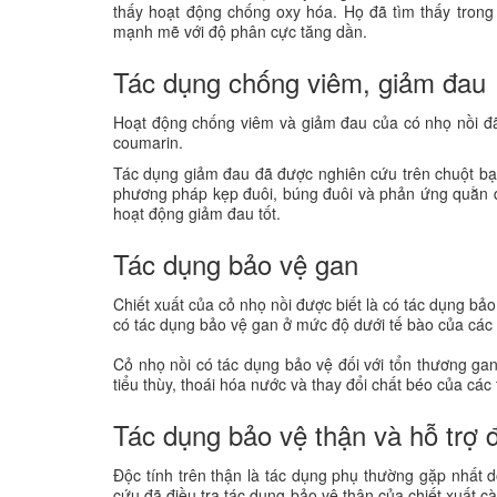
thấy hoạt động chống oxy hóa. Họ đã tìm thấy trong
mạnh mẽ với độ phân cực tăng dần.
Tác dụng chống viêm, giảm đau
Hoạt động chống viêm và giảm đau của có nhọ nồi đã
coumarin.
Tác dụng giảm đau đã được nghiên cứu trên chuột bạ
phương pháp kẹp đuôi, búng đuôi và phản ứng quằn quạ
hoạt động giảm đau tốt.
Tác dụng bảo vệ gan
Chiết xuất của cỏ nhọ nồi được biết là có tác dụng bả
có tác dụng bảo vệ gan ở mức độ dưới tế bào của các 
Cỏ nhọ nồi có tác dụng bảo vệ đối với tổn thương gan
tiểu thùy, thoái hóa nước và thay đổi chất béo của cá
Tác dụng bảo vệ thận và hỗ trợ đ
Độc tính trên thận là tác dụng phụ thường gặp nhất do t
cứu đã điều tra tác dụng bảo vệ thận của chiết xuất cà 