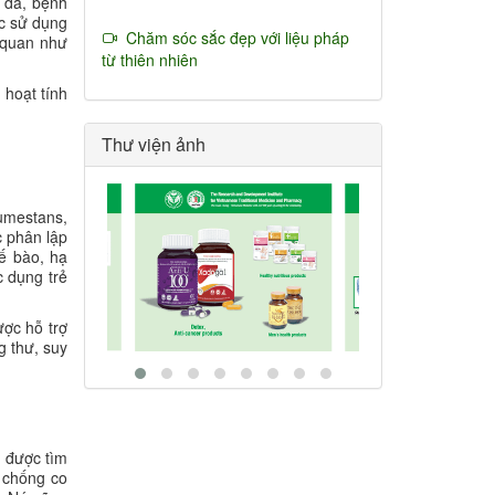
 da, bệnh
c sử dụng
Chăm sóc sắc đẹp với liệu pháp
n quan như
từ thiên nhiên
 hoạt tính
Thư viện ảnh
oumestans,
c phân lập
ế bào, hạ
c dụng trẻ
ược hỗ trợ
g thư, suy
d được tìm
g chống co