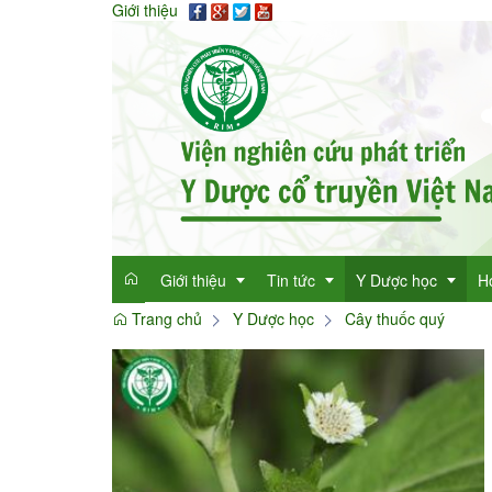
Giới thiệu
Giới thiệu
Tin tức
Y Dược học
H
Trang chủ
Y Dược học
Cây thuốc quý
Giới thiệu
Tin tức tổng hợp
Thông tin y học
Mục đích
Tin tức trong ngành
Cây thuốc quý
Dan
Chức năng nhiệm vụ
Làm đẹp với thảo 
Dan