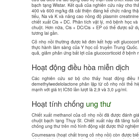
bạch tạng Wistar. Kết quả của nghiên cứu này cho thấy
400 và 600 mg/kg đã cải thiện đáng kể chức năng thận
tiểu, Na và K và nâng cao nồng độ plasmin creatinine
chiết xuất Cis + DC. Phân tích vật lý, mô bệnh học và
chuột. Hơn nữa, Cis + DC/Cis + EP có thể được sử dụ
tương lai gần.
Cỏ nhọ nồi thường được kê đơn kết hợp với glucocorti
thực hành lâm sàng của Y học cổ truyền Trung Quốc. 
quả, giảm phản ứng bất lợi của glucocorticoid ở bệnh 
Hoạt động điều hòa miễn dịch
Các nghiên cứu sơ bộ cho thấy hoạt động điều h
demethylwedelolactone phân lập từ cỏ nhọ nồi thể hi
mạnh với giá trị IC50 lần lượt là 2,9 và 3,0 μg/ml.
Hoạt tính chống
ung thư
Chiết xuất methanol của cỏ nhọ nồi đã được đánh giá
chuột bạch tạng Thụy Sĩ. Chiết xuất này đã tăng tuổ
chống ung thư trên mô hình động vật được thử nghiệm
Coumesans (hoạt chất trong cỏ nhọ nồi) còn được bi