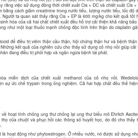
 rằng việc sử dụng đồng thời chiết xuất Cis + DC và chiết xuất Cis + 
 bằng cách giảm creatinine trong nước tiểu, lượng nước tiểu, tốc độ
. Người ta quan sát thấy rằng Cis + EP là 600 mg/kg cho kết quả tốt 
 sinh hóa của cả hai chất chiết xuất đều hỗ trợ cải thiện khả năng bảo
ng như một loại thuốc mạnh chống độc tính trên thận do cisplatin gâ
coid để điều trị viêm thận cầu thận, hội chứng thận hư và bệnh thận
Những kết quả của nghiên cứu cho thấy sử dụng cỏ nhọ nồi giúp cải 
nhân đang điều trị phối hợp và ngăn ngừa bệnh tái phát.
òa miễn dịch của chiết xuất methanol của cỏ nhọ nồi. Wedelol
ện sự ức chế trypsin trong ống nghiệm. Cả hai hợp chất đều thể hiện
 về hoạt tính chống ung thư chống lại ung thư biểu mô Ehrlich Ascit
i thọ của chuột và phục hồi các thông số huyết học, do đó cho thấy
.
ết là hoạt động như phytoestrogen. Ở nhiều nước, nó được sử dụng nh