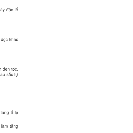
ây độc tế
c độc khác
m đen tóc.
màu sắc tự
ăng tỉ lệ
g làm tăng