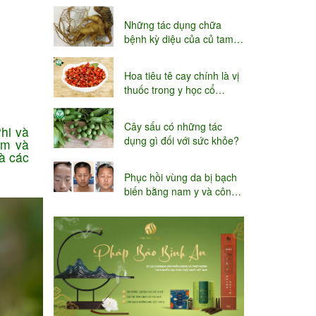
niệu
Những tác dụng chữa
bệnh kỳ diệu của củ tam
thất
Hoa tiêu tê cay chính là vị
thuốc trong y học cổ
truyền
Cây sấu có những tác
hi và
dụng gì đối với sức khỏe?
am và
và các
Phục hồi vùng da bị bạch
biến bằng nam y và công
nghệ Thụy sĩ