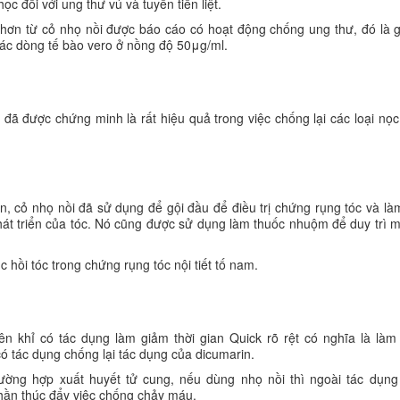
 đối với ung thư vú và tuyến tiền liệt.
 hơn từ cỏ nhọ nồi được báo cáo có hoạt động chống ung thư, đó là g
các dòng tế bào vero ở nồng độ 50μg/ml.
đã được chứng minh là rất hiệu quả trong việc chống lại các loại nọ
n, cỏ nhọ nồi đã sử dụng để gội đầu để điều trị chứng rụng tóc và là
hát triển của tóc. Nó cũng được sử dụng làm thuốc nhuộm để duy trì 
c hồi tóc trong chứng rụng tóc nội tiết tố nam.
ên khỉ có tác dụng làm giảm thời gian Quick rõ rệt có nghĩa là làm t
 tác dụng chống lại tác dụng của dicumarin.
ường hợp xuất huyết tử cung, nếu dùng nhọ nồi thì ngoài tác dụn
ần thúc đẩy việc chống chảy máu.