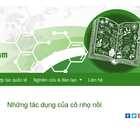
ợp tác quốc tế
Nghiên cứu & đào tạo
Liên hệ
Những tác dụng của cỏ nhọ nồi
Dự án KHCN
h lục cây thuốc
Đề tài nghiên cứu
dược
h lục cây thuốc Việt Nam
Đào tạo