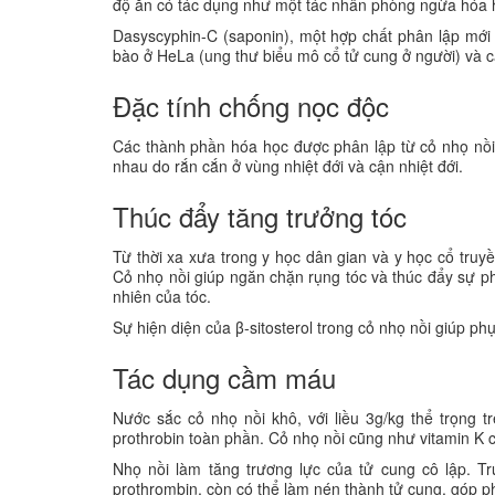
độ ăn có tác dụng như một tác nhân phòng ngừa hóa học
Dasyscyphin-C (saponin), một hợp chất phân lập mới
bào ở HeLa (ung thư biểu mô cổ tử cung ở người) và 
Đặc tính chống nọc độc
Các thành phần hóa học được phân lập từ cỏ nhọ nồi 
nhau do rắn cắn ở vùng nhiệt đới và cận nhiệt đới.
Thúc đẩy tăng trưởng tóc
Từ thời xa xưa trong y học dân gian và y học cổ truyề
Cỏ nhọ nồi giúp ngăn chặn rụng tóc và thúc đẩy sự p
nhiên của tóc.
Sự hiện diện của β-sitosterol trong cỏ nhọ nồi giúp phụ
Tác dụng cầm máu
Nước sắc cỏ nhọ nồi khô, với liều 3g/kg thể trọng tr
prothrobin toàn phần. Cỏ nhọ nồi cũng như vitamin K có
Nhọ nồi làm tăng trương lực của tử cung cô lập. Tr
prothrombin, còn có thể làm nén thành tử cung, góp ph