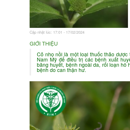
Bài thuốc hay
Sức khỏe ngàn và
Cập nhật lúc: 17:01 - 17/02/2024
GIỚI THIỆU
Cỏ nhọ nồi là một loại thuốc thảo dược
Nam Mỹ để điều trị các bệnh xuất huy
băng huyết, bệnh ngoài da, rối loạn hô 
bệnh do can thận hư.