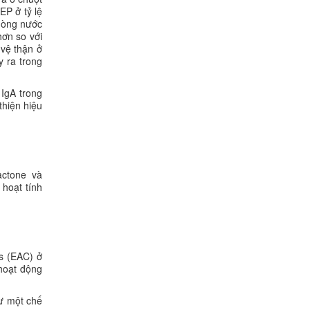
EP ở tỷ lệ
 dòng nước
hơn so với
 vệ thận ở
y ra trong
 IgA trong
thiện hiệu
actone và
 hoạt tính
es (EAC) ở
 hoạt động
ư một chế