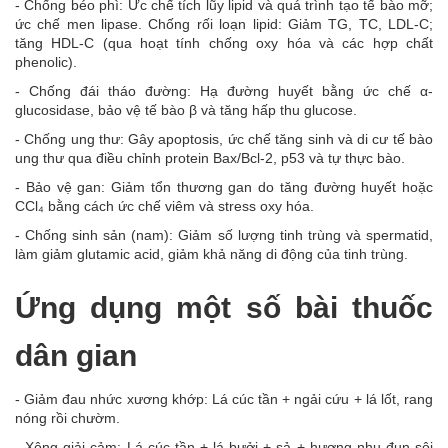
- Chống béo phì: Ức chế tích lũy lipid và quá trình tạo tế bào mỡ;
ức chế men lipase. Chống rối loạn lipid: Giảm TG, TC, LDL-C;
tăng HDL-C (qua hoạt tính chống oxy hóa và các hợp chất
phenolic).
- Chống đái tháo đường: Hạ đường huyết bằng ức chế α-
glucosidase, bảo vệ tế bào β và tăng hấp thu glucose.
- Chống ung thư: Gây apoptosis, ức chế tăng sinh và di cư tế bào
ung thư qua điều chỉnh protein Bax/Bcl-2, p53 và tự thực bào.
- Bảo vệ gan: Giảm tổn thương gan do tăng đường huyết hoặc
CCl₄ bằng cách ức chế viêm và stress oxy hóa.
- Chống sinh sản (nam): Giảm số lượng tinh trùng và spermatid,
làm giảm glutamic acid, giảm khả năng di động của tinh trùng.
Ứng dụng một số bài thuốc
dân gian
- Giảm đau nhức xương khớp: Lá cúc tần + ngải cứu + lá lốt, rang
nóng rồi chườm.
- Xông giải cảm: Lá cúc tần + lá bưởi + sả + hương nhu đun sôi