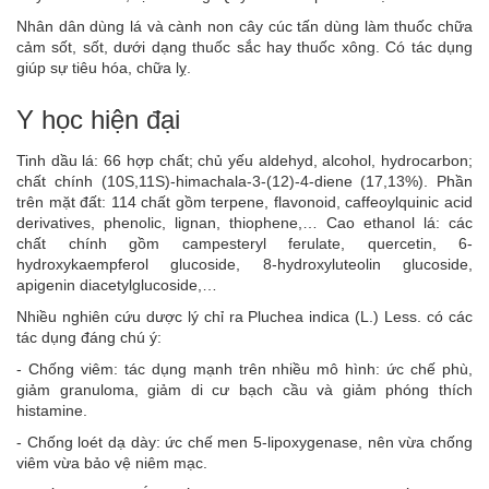
Nhân dân dùng lá và cành non cây cúc tấn dùng làm thuốc chữa
cảm sốt, sốt, dưới dạng thuốc sắc hay thuốc xông. Có tác dụng
giúp sự tiêu hóa, chữa lỵ.
Y học hiện đại
Tinh dầu lá: 66 hợp chất; chủ yếu aldehyd, alcohol, hydrocarbon;
chất chính (10S,11S)-himachala-3-(12)-4-diene (17,13%). Phần
trên mặt đất: 114 chất gồm terpene, flavonoid, caffeoylquinic acid
derivatives, phenolic, lignan, thiophene,… Cao ethanol lá: các
chất chính gồm campesteryl ferulate, quercetin, 6-
hydroxykaempferol glucoside, 8-hydroxyluteolin glucoside,
apigenin diacetylglucoside,…
Nhiều nghiên cứu dược lý chỉ ra Pluchea indica (L.) Less. có các
tác dụng đáng chú ý:
- Chống viêm: tác dụng mạnh trên nhiều mô hình: ức chế phù,
giảm granuloma, giảm di cư bạch cầu và giảm phóng thích
histamine.
- Chống loét dạ dày: ức chế men 5-lipoxygenase, nên vừa chống
viêm vừa bảo vệ niêm mạc.