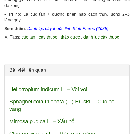
để xông.
- Trị ho: Lá cúc tần + đường phèn hấp cách thủy, uống 2–3
lần/ngày.
Xem thêm:
Danh lục cây thuốc tỉnh Bình Phước (2025)
Tags:
cúc tần
,
cây thuốc
,
thảo dược
,
danh lục cây thuốc
Bài viết liên quan
Heliotropium indicum L. – Vòi voi
Sphagneticola trilobata (L.) Pruski. – Cúc bò
vàng
Mimosa pudica L. – Xấu hổ
Cleome viscosa L. – Màn màn vàng