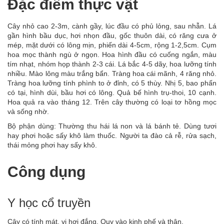
Đặc điểm thực vật
Cây nhỏ cao 2-3m, cành gầy, lúc đầu có phủ lỏng, sau nhẫn. Lá
gần hình bầu dục, hơi nhọn đầu, gốc thuôn dài, có răng cưa ở
mép, mặt dưới có lông mịn, phiến dài 4-5cm, rộng 1-2,5cm. Cụm
hoa mọc thành ngù ở ngọn. Hoa hình đầu có cuống ngắn, màu
tím nhạt, nhóm họp thành 2-3 cái. Lá bắc 4-5 dãy, hoa lưỡng tính
nhiều. Mào lông màu trắng bẩn. Tràng hoa cái mãnh, 4 răng nhỏ.
Tràng hoa lưỡng tính phình to ở đỉnh, có 5 thùy. Nhị 5, bao phấn
có tại, hình dùi, bầu hơi có lông. Quả bế hình trụ-thoi, 10 cạnh.
Hoa quả ra vào tháng 12. Trên cây thường có loại tơ hồng mọc
và sống nhờ.
Bộ phận dùng: Thường thu hái lá non và lá bánh tẻ. Dùng tươi
hay phơi hoặc sấy khô làm thuốc. Người ta đào cả rễ, rửa sạch,
thái mỏng phơi hay sấy khô.
Công dụng
Y học cổ truyền
Cây có tính mát, vị hơi đắng. Quy vào kinh phế và thận.