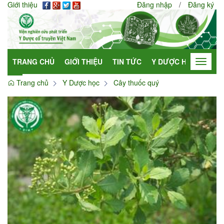
Giới thiệu
Đăng nhập
/
Đăng ký
TRANG CHỦ
GIỚI THIỆU
TIN TỨC
Y DƯỢC HỌC
HỢP
Toggle
navigat
Trang chủ
Y Dược học
Cây thuốc quý